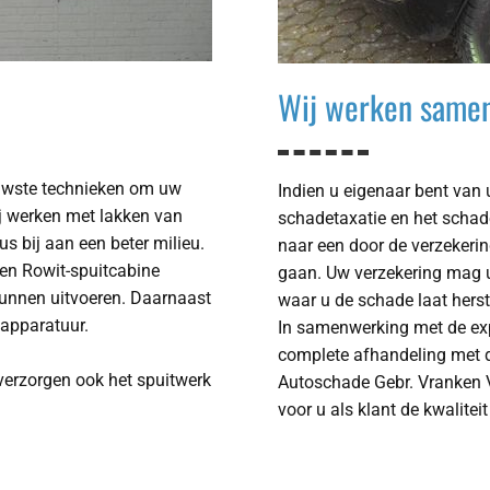
Wij werken samen
euwste technieken om uw
Indien u eigenaar bent van 
Wij werken met lakken van
schadetaxatie en het schade
s bij aan een beter milieu.
naar een door de verzekeri
een Rowit-spuitcabine
gaan. Uw verzekering mag u
kunnen uitvoeren. Daarnaast
waar u de schade laat herst
apparatuur.
In samenwerking met de expe
complete afhandeling met d
 verzorgen ook het spuitwerk
Autoschade Gebr. Vranken V
voor u als klant de kwalitei