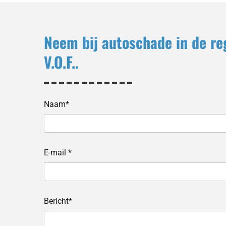
Neem bij autoschade in de re
V.O.F..
Naam*
E-mail *
Bericht*