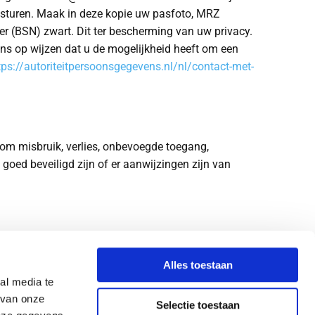
te sturen. Maak in deze kopie uw pasfoto, MRZ
(BSN) zwart. Dit ter bescherming van uw privacy.
ens op wijzen dat u de mogelijkheid heeft om een
tps://autoriteitpersoonsgegevens.nl/nl/contact-met-
m misbruik, verlies, onbevoegde toegang,
oed beveiligd zijn of er aanwijzingen zijn van
Alles toestaan
ndag - Vrijdag
08:30 - 17:30
al media te
erdag
09:00 - 14:00
 van onze
Selectie toestaan