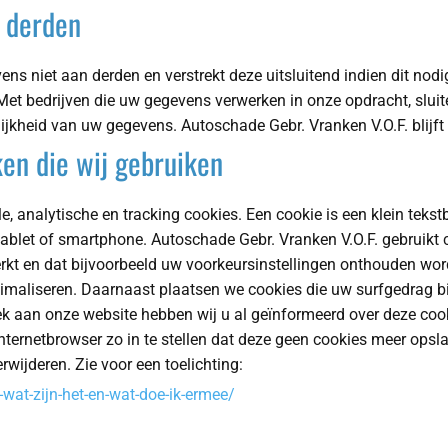
 derden
ns niet aan derden en verstrekt deze uitsluitend indien dit nod
. Met bedrijven die uw gegevens verwerken in onze opdracht, sl
lijkheid van uw gegevens. Autoschade Gebr. Vranken V.O.F. blijft
ken die wij gebruiken
e, analytische en tracking cookies. Een cookie is een klein teks
blet of smartphone. Autoschade Gebr. Vranken V.O.F. gebruikt c
rkt en dat bijvoorbeeld uw voorkeursinstellingen onthouden wo
ptimaliseren. Daarnaast plaatsen we cookies die uw surfgedrag
ek aan onze website hebben wij u al geïnformeerd over deze co
ternetbrowser zo in te stellen dat deze geen cookies meer opsla
rwijderen. Zie voor een toelichting:
-wat-zijn-het-en-wat-doe-ik-ermee/