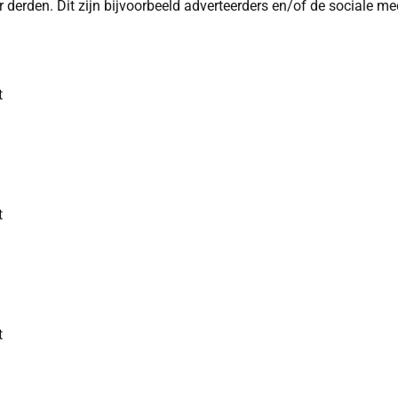
erden. Dit zijn bijvoorbeeld adverteerders en/of de sociale med
t
t
t