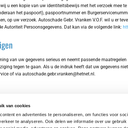
n wij u een kopie van uw identiteitsbewijs met het verzoek mee 
deraan het paspoort), paspoortnummer en Burgerservicenummer 
en, op uw verzoek. Autoschade Gebr. Vranken V.O.F. wil u er tev
 de Autoriteit Persoonsgegevens. Dat kan via de volgende link:
ht
igen
ming van uw gegevens serieus en neemt passende maatregelen o
ng tegen te gaan. Als u de indruk heeft dat uw gegevens niet g
vice of via autoschade.gebr.vranken@hetnet.nl.
ik van cookies
Contactgegevens
Maa
ontent en advertenties te personaliseren, om functies voor soci
043 - 365 30 34

Zat
erkeer te analyseren. Ook delen we informatie over uw gebruik
autoschade.gebr.vranken@hetnet.nl
