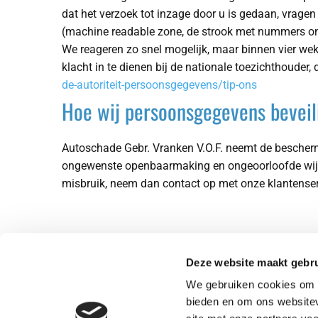
dat het verzoek tot inzage door u is gedaan, vrage
(machine readable zone, de strook met nummers on
We reageren zo snel mogelijk, maar binnen vier wek
klacht in te dienen bij de nationale toezichthouder,
de-autoriteit-persoonsgegevens/tip-ons
Hoe wij persoonsgegevens beveil
Autoschade Gebr. Vranken V.O.F. neemt de bescher
ongewenste openbaarmaking en ongeoorloofde wijzigi
misbruik, neem dan contact op met onze klantenser
Deze website maakt gebru
Autoschade Gebr. Vranken V.O.F.
We gebruiken cookies om c
Hoekerweg 1
bieden en om ons websitev
6241 NG Bunde